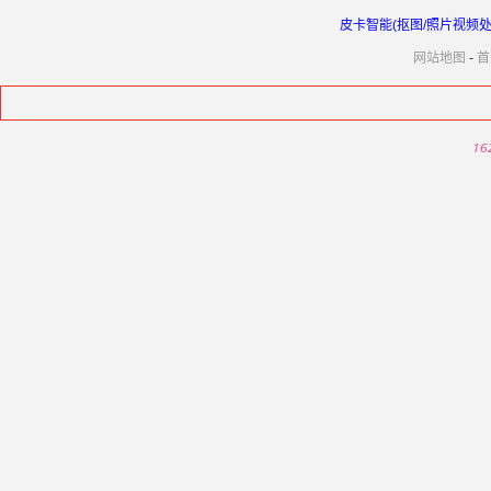
皮卡智能(抠图/照片视频处理
网站地图
-
首
16