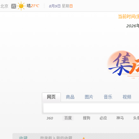
北京
晴
21℃
8月9日
星期
日
当前时间(
2026
网页
商品
图片
音乐
视频
网页
商品
图片
音乐
视频
360
百度
搜狗
必应
神马
头
收藏
登录载入我的收藏…
+