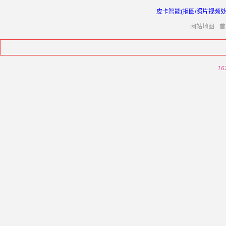
皮卡智能(抠图/照片视频处理
网站地图
-
首
16