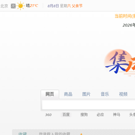
北京
晴
21℃
8月8日
星期
六
父亲节
当前时间(
2026
网页
商品
图片
音乐
视频
网页
商品
图片
音乐
视频
360
百度
搜狗
必应
神马
头
收藏
登录载入我的收藏…
+