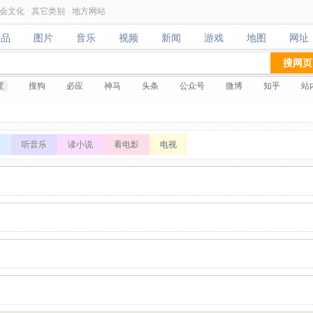
会文化
·
其它类别
·
地方网站
商品
图片
音乐
视频
新闻
游戏
地图
网址
商品
图片
音乐
视频
新闻
游戏
地图
网址
搜网页
度
搜狗
必应
神马
头条
公众号
微博
知乎
站
游
听音乐
读小说
看电影
电视