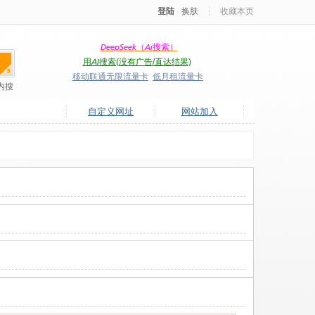
登陆
·
换肤
收藏本页
DeepSeek（Ai搜索）
用AI搜索(没有广告/直达结果)
移动联通无限流量卡
低月租流量卡
内搜
自定义网址
网站加入