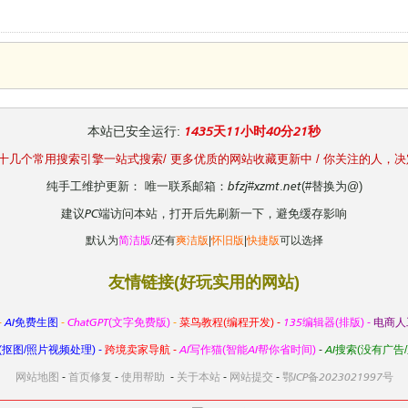
本站已安全运行:
1435天11小时40分21秒
过十几个常用搜索引擎一站式搜索/ 更多优质的网站收藏更新中 / 你关注的人，
纯手工维护更新： 唯一联系邮箱：bfzj#xzmt.net(#替换为@)
建议PC端访问本站，打开后先刷新一下，避免缓存影响
默认为
简洁版
/还有
爽洁版
|
怀旧版
|
快捷版
可以选择
友情链接(好玩实用的网站)
-
AI免费生图
-
ChatGPT(文字免费版)
-
菜鸟教程(编程开发) -
135编辑器(排版) -
电商人
抠图/照片视频处理) -
跨境卖家导航 -
AI写作猫(智能AI帮你省时间)
-
AI搜索(没有广告
网站地图
-
首页修复
-
使用帮助
-
关于本站
-
网站提交
-
鄂ICP备2023021997号